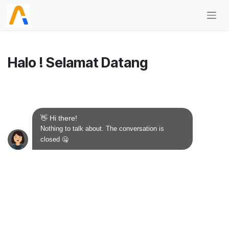
Skip ke Konten
Halo ! Selamat Datang