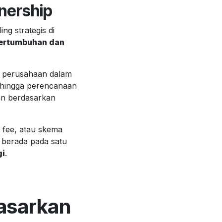
nership
g strategis di
pertumbuhan dan
i perusahaan dalam
, hingga perencanaan
dan berdasarkan
s fee, atau skema
 berada pada satu
gi
.
asarkan