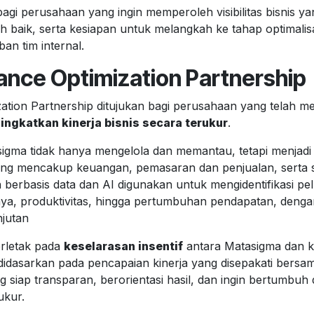
agi perusahaan yang ingin memperoleh visibilitas bisnis yan
 baik, serta kesiapan untuk melangkah ke tahap optimalis
n tim internal.
ance Optimization Partnership
tion Partnership ditujukan bagi perusahaan yang telah mem
ingkatkan kinerja bisnis secara terukur
.
sigma tidak hanya mengelola dan memantau, tetapi menjadi 
yang mencakup keuangan, pemasaran dan penjualan, serta
berbasis data dan AI digunakan untuk mengidentifikasi pe
biaya, produktivitas, hingga pertumbuhan pendapatan, den
njutan
erletak pada
keselarasan insentif
antara Matasigma dan kl
 didasarkan pada pencapaian kinerja yang disepakati bersama
 siap transparan, berorientasi hasil, dan ingin bertumbu
ukur.