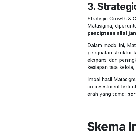
3. Strateg
Strategic Growth & C
Matasigma, diperunt
penciptaan nilai j
Dalam model ini, Ma
penguatan struktur 
ekspansi dan peningk
kesiapan tata kelola,
Imbal hasil Matasigm
co‑investment terten
arah yang sama:
per
Skema I