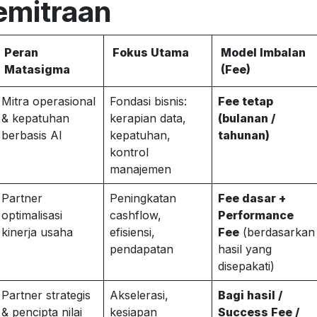
emitraan
Peran
Fokus Utama
Model Imbalan
Matasigma
(Fee)
Mitra operasional
Fondasi bisnis:
Fee tetap
& kepatuhan
kerapian data,
(bulanan /
berbasis AI
kepatuhan,
tahunan)
kontrol
manajemen
Partner
Peningkatan
Fee dasar +
optimalisasi
cashflow,
Performance
kinerja usaha
efisiensi,
Fee
(berdasarkan
pendapatan
hasil yang
disepakati)
Partner strategis
Akselerasi,
Bagi hasil /
& pencipta nilai
kesiapan
Success Fee /